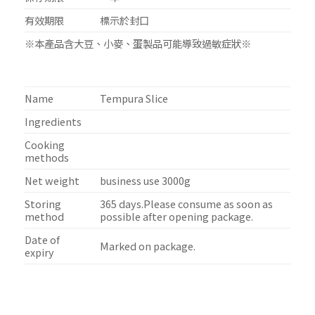
有效期限
標示於封口
※本產品含大豆、小麥、蛋製品可能導致過敏症狀※
Name
Tempura Slice
Ingredients
Cooking
methods
Net weight
business use 3000g
Storing
365 days.Please consume as soon as
method
possible after opening package.
Date of
Marked on package.
expiry