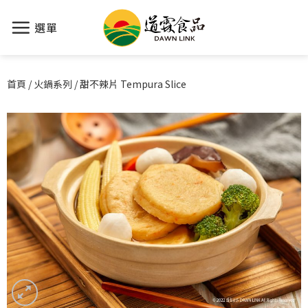
選單
首頁
/
火鍋系列
/
甜不辣片 Tempura Slice