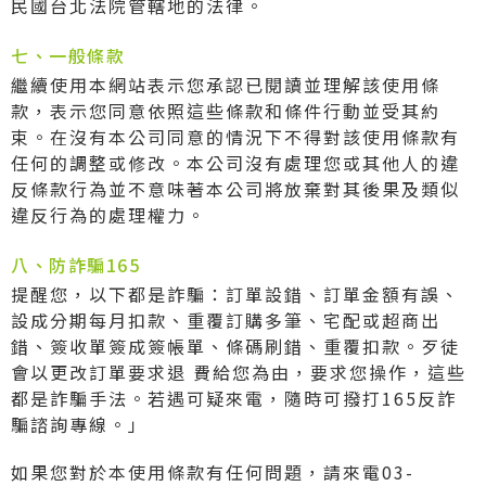
民國台北法院管轄地的法律。
七、一般條款
繼續使用本網站表示您承認已閱讀並理解該使用條
款，表示您同意依照這些條款和條件行動並受其約
束。在沒有本公司同意的情況下不得對該使用條款有
任何的調整或修改。本公司沒有處理您或其他人的違
反條款行為並不意味著本公司將放棄對其後果及類似
違反行為的處理權力。
八、防詐騙165
提醒您，以下都是詐騙：訂單設錯、訂單金額有誤、
設成分期每月扣款、重覆訂購多筆、宅配或超商出
錯、簽收單簽成簽帳單、條碼刷錯、重覆扣款。歹徒
會以更改訂單要求退 費給您為由，要求您操作，這些
都是詐騙手法。若遇可疑來電，隨時可撥打165反詐
騙諮詢專線。」
如果您對於本使用條款有任何問題，請來電03-