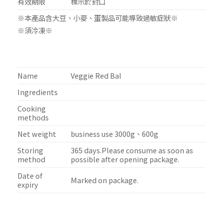
有效期限
標示於封口
※本產品含大豆、小麥、蛋製品可能導致過敏症狀※
※須冷凍※
Name
Veggie Red Bal
Ingredients
Cooking
methods
Net weight
business use 3000g、600g
Storing
365 days.Please consume as soon as
method
possible after opening package.
Date of
Marked on package.
expiry