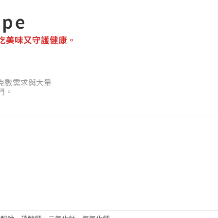
ipe
吃美味又守護健康。
克數需求與大量
們。