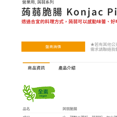
營業用
,
蒟蒻系列
蒟蒻脆腸 Konjac P
透過合宜的料理方式，蒟蒻可以感動味蕾、好
★若有其他公
盤商詢價
需求請聯絡我
商品資訊
產品介紹
品名
蒟蒻脆腸