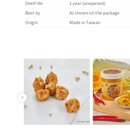
Shelf life
1 year (unopened)
Best by
As shown on the package
Origin
Made in Taiwan