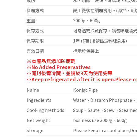
成份
水、磷酸二澱粉、蒟蒻粉、無水
料理方式
請川燙後在調理食用。(涼拌、紅
重量
3000g、600g
保存方式
可常溫或冷藏保存，請勿曝曬陽
保存期限
1年 (開封後請儘速料理食用)
有效日期
標示於包裝上
※本產品無添加防腐劑
※No Added Preservatives
※開封後需冷藏，並請於3天內使用完畢
※Keep refrigerated after it is open.Please 
Name
Konjac Pipe
Ingredients
Water、Distarch Phosphate、K
Cooking methods
Soup、Saute、Stew、Steame
Net weight
business use 3000g、600g
Storage
Please keep in a cool place,D