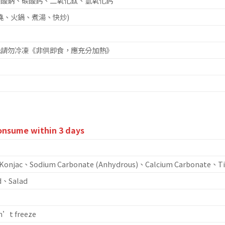
碳酸鈉、碳酸鈣、二氧化鈦、氫氧化鈣
燒、火鍋、煮湯、快炒)
光請勿冷凍《非供即食，應充分加熱》
consume within 3 days
onjac、Sodium Carbonate (Anhydrous)、Calcium Carbonate、Tit
d、Salad
on’t freeze