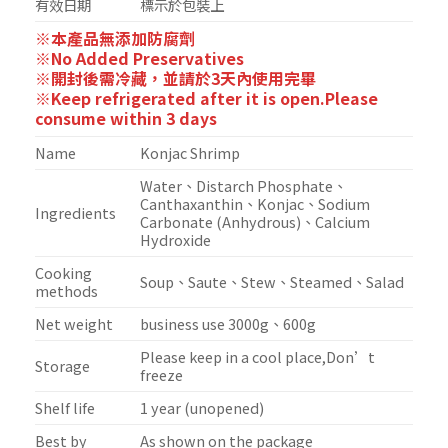
有效日期
標示於包裝上
※本產品無添加防腐劑
※No Added Preservatives
※開封後需冷藏，並請於3天內使用完畢
※Keep refrigerated after it is open.Please
consume within 3 days
Name
Konjac Shrimp
Water、Distarch Phosphate、
Canthaxanthin、Konjac、Sodium
Ingredients
Carbonate (Anhydrous)、Calcium
Hydroxide
Cooking
Soup、Saute、Stew、Steamed、Salad
methods
Net weight
business use 3000g、600g
Please keep in a cool place,Don’t
Storage
freeze
Shelf life
1 year (unopened)
Best by
As shown on the package