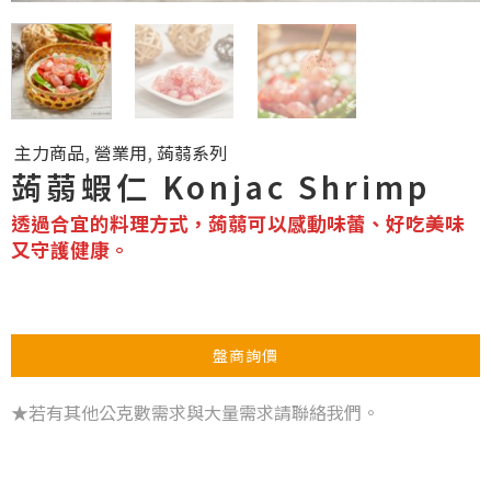
主力商品
,
營業用
,
蒟蒻系列
蒟蒻蝦仁 Konjac Shrimp
透過合宜的料理方式，蒟蒻可以感動味蕾、好吃美味
又守護健康。
盤商詢價
★若有其他公克數需求與大量需求請聯絡我們。