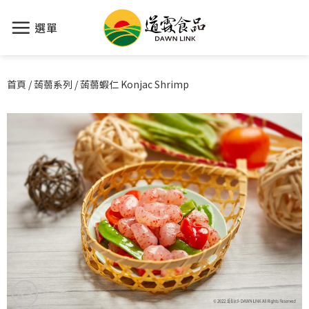
選單
首頁
/
蒟蒻系列
/
蒟蒻蝦仁 Konjac Shrimp