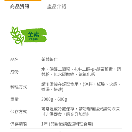
商品資訊
產品介紹
商品資訊
品名
蒟蒻蝦仁
水、磷酸二澱粉、4,4-二酮-β-胡蘿蔔素、蒟
成份
蒻粉、無水碳酸鈉、氫氧化鈣
請川燙後在調理食用。(涼拌、紅燒、火鍋、
料理方式
煮湯、快炒)
重量
3000g、600g
可常溫或冷藏保存，請勿曝曬陽光請勿冷凍
保存方式
《非供即食，應充分加熱》
保存期限
1年 (開封後請儘速料理食用)