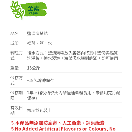
品名
鹽漬海帶結
成份
褐藻、鹽、水
料理方
復水方式：鹽漬海帶放入容器內將其中鹽份與雜質
式
洗淨後，換水浸泡，海帶吸水脹到飽滿，即可使用
重量
15公斤
保存方
-18℃冷凍保存
式
保存期
2年。(復水後2天內請儘速料理食用，未食用完冷藏
限
保存)
有效日
標示於包裝上
期
※本產品無添加防腐劑、人工色素、銅葉綠素
※No Added Artificial Flavours or Colours, No